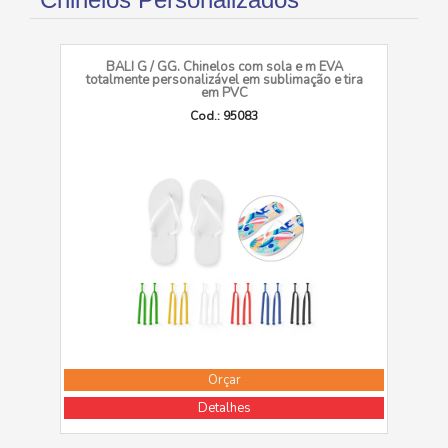
BALI G / GG. Chinelos com sola e m EVA
totalmente personalizável em sublimação e tira
em PVC
Cod.: 95083
Orçar
Detalhes