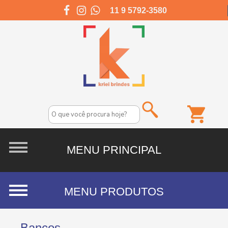
11 9 5792-3580
Bancos