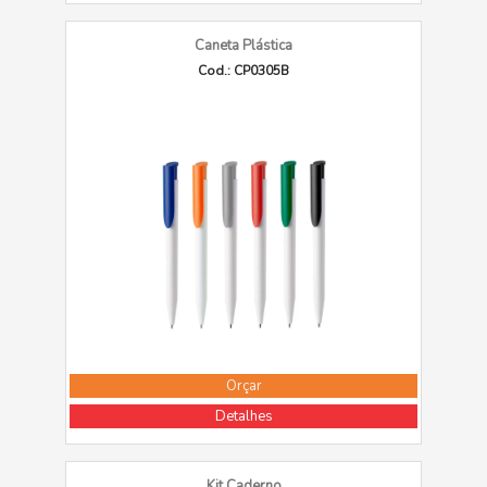
Caneta Plástica
Cod.: CP0305B
Orçar
Detalhes
Kit Caderno