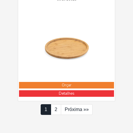
Orçar
Detalhes
1
2
Próxima »»