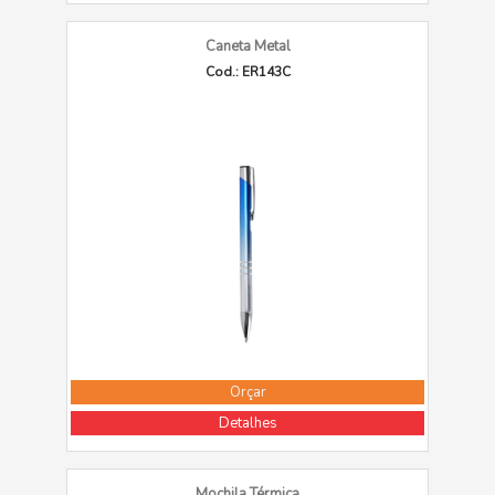
Caneta Metal
Cod.: ER143C
Orçar
Detalhes
Mochila Térmica