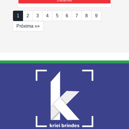
Detalhes
1
2
3
4
5
6
7
8
9
Próxima »»