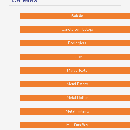
Balcão
Caneta com Estojo
Ecológicas
Laser
Marca Texto
Metal Esfero
Metal Roller
Metal Tinteiro
Multifunções