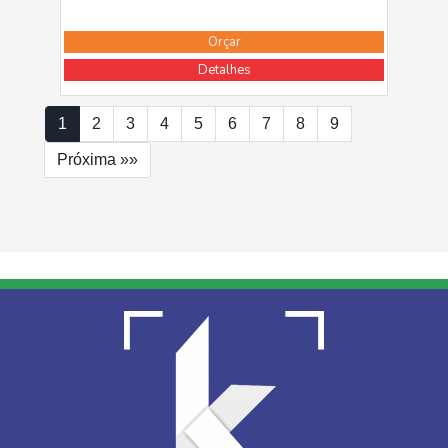
Orçar
Detalhes
1
2
3
4
5
6
7
8
9
Próxima »»