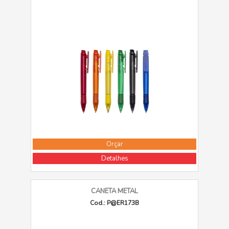
Orçar
Detalhes
CANETA METAL
Cod.: P@ER173B