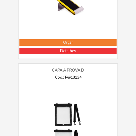
Orçar
Detalhes
CAPA A PROVA D
Cod.: P@13134