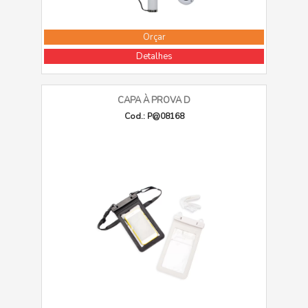
Orçar
Detalhes
CAPA À PROVA D
Cod.: P@08168