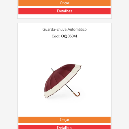
Orçar
Detalhes
Guarda-chuva Automático
Cod.: O@06041
Orçar
Detalhes