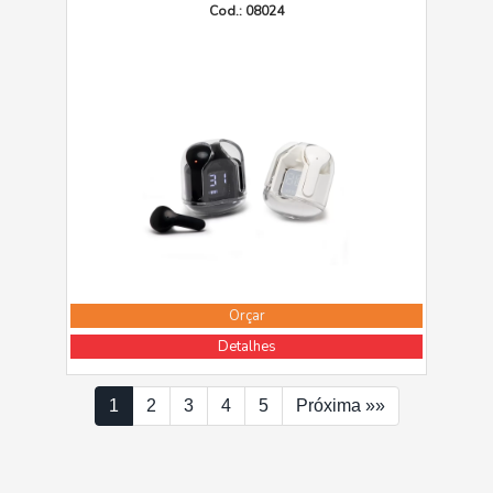
Cod.: 08024
Orçar
Detalhes
1
2
3
4
5
Próxima »»