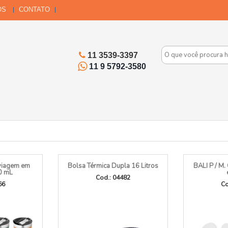
OS
CONTATO
11 3539-3397
11 9 5792-3580
viagem em
Bolsa Térmica Dupla 16 Litros
BALI P / M.
0 mL
Cod.: 04482
66
Co