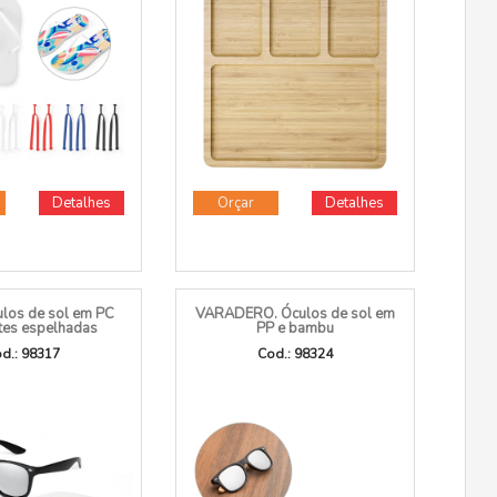
Detalhes
Orçar
Detalhes
ulos de sol em PC
VARADERO. Óculos de sol em
tes espelhadas
PP e bambu
d.: 98317
Cod.: 98324