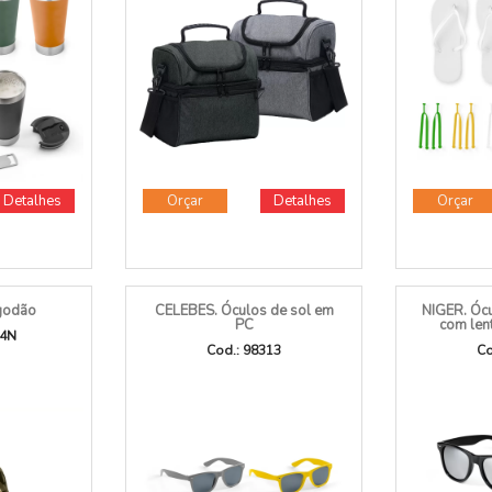
Detalhes
Orçar
Detalhes
Orçar
godão
CELEBES. Óculos de sol em
NIGER. Óc
PC
com len
04N
Cod.: 98313
Co