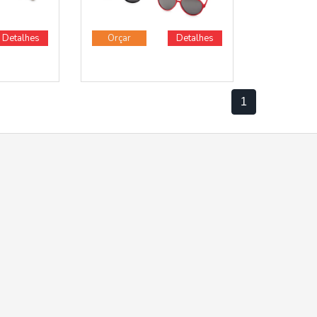
Detalhes
Orçar
Detalhes
1