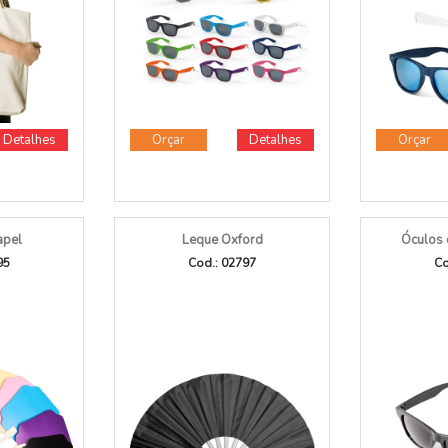
Detalhes
Orçar
Detalhes
Orçar
apel
Leque Oxford
Óculos 
95
Cod.: 02797
Co