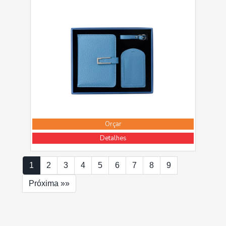
Orçar
Detalhes
1
2
3
4
5
6
7
8
9
Próxima »»