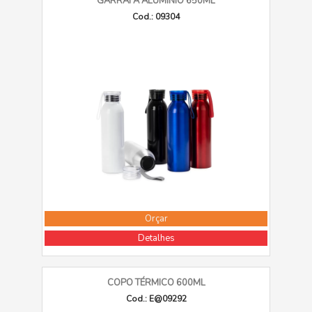
GARRAFA ALUMÍNIO 650ML
Cod.: 09304
Orçar
Detalhes
COPO TÉRMICO 600ML
Cod.: E@09292